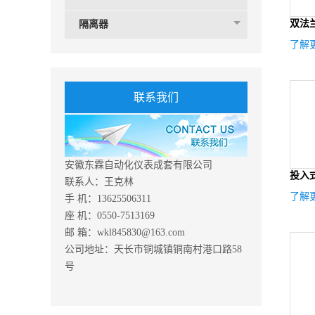
双法
隔离器
了解更
联系我们
安徽东霖自动化仪表成套有限公司
投入
联系人：王克林
了解更
手 机：13625506311
座 机：0550-7513169
邮 箱：wkl845830@163.com
公司地址：天长市铜城镇铜南村港口路58
号