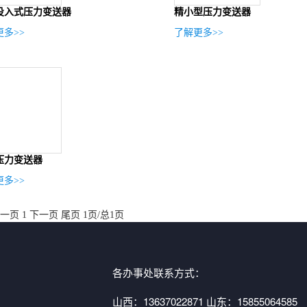
投入式压力变送器
精小型压力变送器
多>>
了解更多>>
压力变送器
多>>
一页
1
下一页
尾页
1页/总1页
各办事处联系方式：
山西：13637022871 山东：15855064585